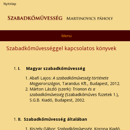
Nyitólap
Menü
Szabadkőművességgel kapcsolatos könyvek
I.
Magyar szabadkőművesség
Abafi Lajos:
A szabadkőművesség története
Magyarországon
, Tarandus Kft., Budapest, 2012.
Márton László (szerk):
Trianon és a
szabadkőművesség
(Szabadkőműves füzetek 1.),
S.G.B. Kiadó, Budapest, 2002.
II.
Szabadkőművesség általában
Kiszely Gábor:
Szabadkőművesség
, Korona Kiadó,