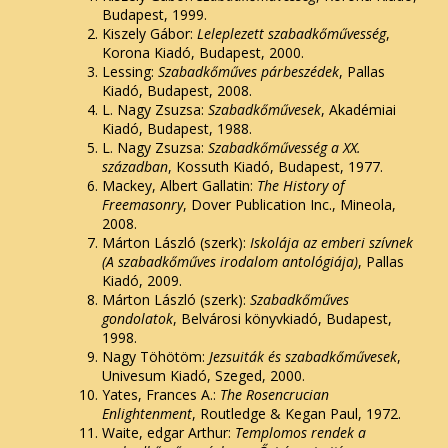
Budapest, 1999.
Kiszely Gábor:
Leleplezett szabadkőművesség
,
Korona Kiadó, Budapest, 2000.
Lessing:
Szabadkőműves párbeszédek
, Pallas
Kiadó, Budapest, 2008.
L. Nagy Zsuzsa:
Szabadkőművesek
, Akadémiai
Kiadó, Budapest, 1988.
L. Nagy Zsuzsa:
Szabadkőművesség a XX.
században
, Kossuth Kiadó, Budapest, 1977.
Mackey, Albert Gallatin:
The History of
Freemasonry
, Dover Publication Inc., Mineola,
2008.
Márton László (szerk):
Iskolája az emberi szívnek
(A szabadkőműves irodalom antológiája)
, Pallas
Kiadó, 2009.
Márton László (szerk):
Szabadkőműves
gondolatok
, Belvárosi könyvkiadó, Budapest,
1998.
Nagy Töhötöm:
Jezsuiták és szabadkőművesek
,
Univesum Kiadó, Szeged, 2000.
Yates, Frances A.:
The Rosencrucian
Enlightenment
, Routledge & Kegan Paul, 1972.
Waite, edgar Arthur:
Templomos rendek a