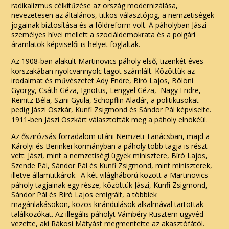
radikalizmus célkitűzése az ország modernizálása,
nevezetesen az általános, titkos választójog, a nemzetiségek
jogainak biztosítása és a földreform volt. A páholyban Jászi
személyes hívei mellett a szociáldemokrata és a polgári
áramlatok képviselői is helyet foglaltak.
Az 1908‑ban alakult Martinovics páholy első, tizenkét éves
korszakában nyolcvannyolc tagot számlált. Közöttük az
irodalmat és művészetet Ady Endre, Bíró Lajos, Bölöni
György, Csáth Géza, Ignotus, Lengyel Géza, Nagy Endre,
Reinitz Béla, Szini Gyula, Schöpflin Aladár, a politikusokat
pedig Jászi Oszkár, Kunfi Zsigmond és Sándor Pál képviselte.
1911‑ben Jászi Oszkárt választották meg a páholy elnökéül.
Az őszirózsás forradalom utáni Nemzeti Tanácsban, majd a
Károlyi és Berinkei kormányban a páholy több tagja is részt
vett: Jászi, mint a nemzetiségi ügyek minisztere, Bíró Lajos,
Szende Pál, Sándor Pál és Kunfi Zsigmond, mint miniszterek,
illetve államtitkárok. A két világháború között a Martinovics
páholy tagjainak egy része, közöttük Jászi, Kunfi Zsigmond,
Sándor Pál és Bíró Lajos emigrált, a többiek
magánlakásokon, közös kirándulások alkalmával tartottak
találkozókat. Az illegális páholyt Vámbéry Rusztem ügyvéd
vezette, aki Rákosi Mátyást megmentette az akasztófától.