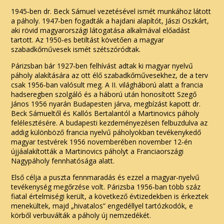
1945‑ben dr. Beck Sámuel vezetésével ismét munkához látott
a páholy. 1947‑ben fogadták a hajdani alapítót, Jászi Oszkárt,
aki rövid magyarországi látogatása alkalmával előadást
tartott. Az 1950‑es betiltást követően a magyar
szabadkőművesek ismét szétszóródtak.
Párizsban bár 1927‑ben felhívást adtak ki magyar nyelvű
páholy alakítására az ott élő szabadkőművesekhez, de a terv
csak 1956‑ban valósult meg. A II. világháború alatt a francia
hadseregben szolgáló és a háború után honosított Szegő
János 1956 nyarán Budapesten járva, megbízást kapott dr.
Beck Sámueltől és Kallós Bertalantól a Martinovics páholy
felélesztésére. A budapesti kezdeményezésen felbuzdulva az
addig különböző francia nyelvű páholyokban tevékenykedő
magyar testvérek 1956 novemberében november 12‑én
újjáalakították a Martinovics páholyt a Franciaországi
Nagypáholy fennhatósága alatt.
Első célja a puszta fennmaradás és ezzel a magyar‑nyelvű
tevékenység megőrzése volt. Párizsba 1956‑ban több száz
fiatal értelmiségi került, a következő évtizedekben is érkeztek
menekültek, majd „hivatalos” engedéllyel tartózkodók, e
körből verbuválták a páholy új nemzedékét.