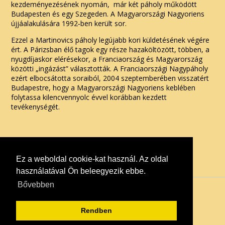
kezdeményezésének nyomán, már két páholy működött
Budapesten és egy Szegeden. A Magyarországi Nagyoriens
újjáalakulására 1992‑ben került sor.
Ezzel a Martinovics páholy legújabb kori küldetésének végére
ért. A Párizsban élő tagok egy része hazaköltözött, többen, a
nyugdíjaskor elérésekor, a Franciaország és Magyarország
közötti „ingázást” választották. A Franciaországi Nagypáholy
ezért elbocsátotta soraiból, 2004 szeptemberében visszatért
Budapestre, hogy a Magyarországi Nagyoriens keblében
folytassa kilencvennyolc évvel korábban kezdett
tevékenységét.
Ez a weboldal cookie-kat használ. Az oldal
használatával Ön beleegyezik ebbe.
Bővebben
Rendben
Szabadkőművesség - Martinovics páholy