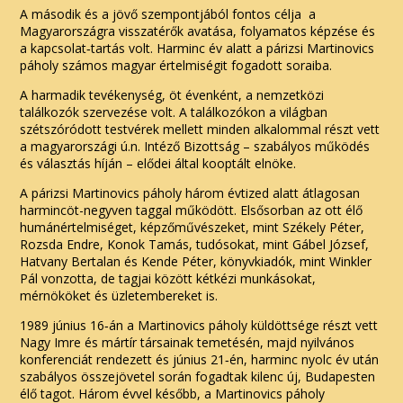
A második és a jövő szempontjából fontos célja a
Magyarországra visszatérők avatása, folyamatos képzése és
a kapcsolat‑tartás volt. Harminc év alatt a párizsi Martinovics
páholy számos magyar értelmiségit fogadott soraiba.
A harmadik tevékenység, öt évenként, a nemzetközi
találkozók szervezése volt. A találkozókon a világban
szétszóródott testvérek mellett minden alkalommal részt vett
a magyarországi ú.n. Intéző Bizottság – szabályos működés
és választás híján – elődei által kooptált elnöke.
A párizsi Martinovics páholy három évtized alatt átlagosan
harmincöt-negyven taggal működött. Elsősorban az ott élő
humánértelmiséget, képzőművészeket, mint Székely Péter,
Rozsda Endre, Konok Tamás, tudósokat, mint Gábel József,
Hatvany Bertalan és Kende Péter, könyvkiadók, mint Winkler
Pál vonzotta, de tagjai között kétkézi munkásokat,
mérnököket és üzletembereket is.
1989 június 16‑án a Martinovics páholy küldöttsége részt vett
Nagy Imre és mártír társainak temetésén, majd nyilvános
konferenciát rendezett és június 21‑én, harminc nyolc év után
szabályos összejövetel során fogadtak kilenc új, Budapesten
élő tagot. Három évvel később, a Martinovics páholy