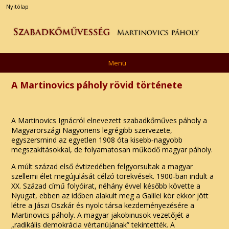
Nyitólap
Menü
A Martinovics páholy rövid története
A Martinovics Ignácról elnevezett szabadkőműves páholy a
Magyarországi Nagyoriens legrégibb szervezete,
egyszersmind az egyetlen 1908 óta kisebb‑nagyobb
megszakításokkal, de folyamatosan működő magyar páholy.
A múlt század első évtizedében felgyorsultak a magyar
szellemi élet megújulását célzó törekvések. 1900-ban indult a
XX. Század című folyóirat, néhány évvel később követte a
Nyugat, ebben az időben alakult meg a Galilei kör ekkor jött
létre a Jászi Oszkár és nyolc társa kezdeményezésére a
Martinovics páholy. A magyar jakobinusok vezetőjét a
„radikális demokrácia vértanújának” tekintették. A